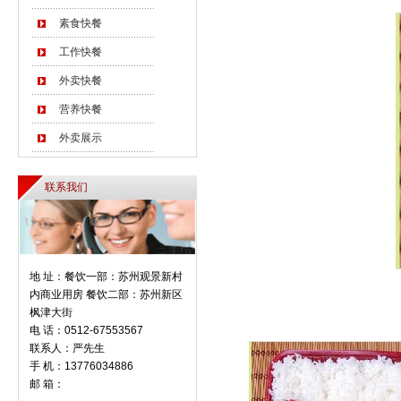
素食快餐
工作快餐
外卖快餐
营养快餐
外卖展示
联系我们
地 址：餐饮一部：苏州观景新村
内商业用房 餐饮二部：苏州新区
枫津大街
电 话：0512-67553567
联系人：严先生
手 机：13776034886
邮 箱：