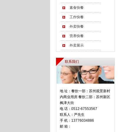
素食快餐
工作快餐
外卖快餐
营养快餐
外卖展示
联系我们
地 址：餐饮一部：苏州观景新村
内商业用房 餐饮二部：苏州新区
枫津大街
电 话：0512-67553567
联系人：严先生
手 机：13776034886
邮 箱：